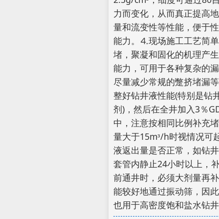
力而变化，从而真正提高地
量和流变性等性能，便于性
能力。⒋现场施工工艺简
堵，聚凝和固化的机理产生
能力，可用于各种复杂的漏
尽量减少常规的蹩挤堵漏等
整好钻井液性能(特别是钻
剂)，然后在全井加入3％G
中，注意按相同比例补充堵漏
量大于15mᶟ/h时视情
液返出量是否正常，如钻井
套管内静止24小时以上，
前通井时，必须大剂量再补充
能较好地通过振动筛，因此，
也用于高密度饱和盐水钻井