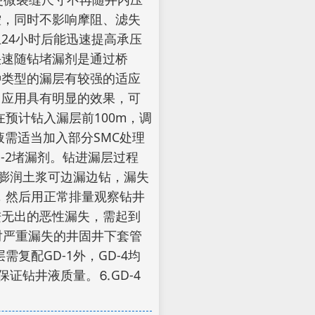
控，同时不影响摩阻、滤失
24小时后能迅速提高承压
快速随钻堵漏剂是通过桥
种类型的漏层有较强的适应
中应用具有明显的效果，可
预计钻入漏层前100m，调
需适当加入部分SMC处理
D-2堵漏剂。钻进漏层过程
和膨润土浆可边漏边钻，漏失
料，然后用正常排量观察钻井
进无出的恶性漏失，需起到
对严重漏失的井固井下套管
复配GD-1外，GD-4均
保证钻井液质量。⒍GD-4