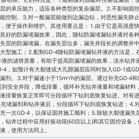
层的承压能力，适应各种类型的复杂漏层。⒉不影响固
能控制。⒊对一般漏层能做到边漏边钻，对恶性漏失静止
单，便于操作和维护。其使用要点是：⒈由于它是高强度
良好的防漏堵漏效果，因此，随钻防漏堵漏钻井液对各
失层的防漏堵漏。在漏失层位多，漏失井段长的调整井
大型施工；⒉配制GD-4随钻防漏堵漏钻井液的方法是，在
井液的滤饼质量，有助于提高防漏堵漏的效果，淡水钻井液
D-4，如预计有大裂缝或大孔隙漏层应同时加入GD-1或G
剂。⒊对于漏速小于15mᶟ/h的漏层。通过补充GD-4
况可起到安全井段，降低排量，循环补充钻井液量和堵漏材
液排量恢复正常即可分段循环下钻到底恢复钻进。对有
补充堵漏剂和钻井液后，分段循环下钻到底恢复钻进；⒋
一次GD-4，以保证固井施工顺利；⒌除较大裂缝漏失层需
钻井过程中应用好振动筛(60目以上)和其它固控设备，
液，使用方法同上。