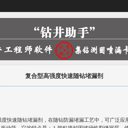
复合型高强度快速随钻堵漏剂
强度快速随钻堵漏剂，在随钻防漏堵漏工艺中，可广泛应用。
过80目振动筛。它的特点是：⒈能粘接封固破碎性裂缝漏层