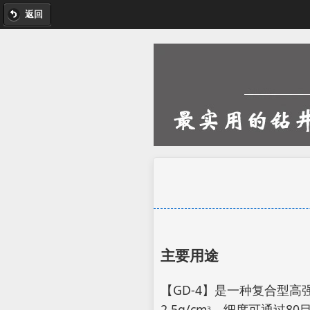
返回
主要用途
【GD-4】是一种复合型高
2.5g/cmᶟ，细度可通