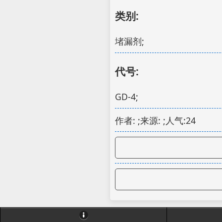
类别:
堵漏剂;
代号:
GD-4;
作者: ;来源: ;人气:24