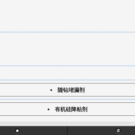
随钻堵漏剂
有机硅降粘剂