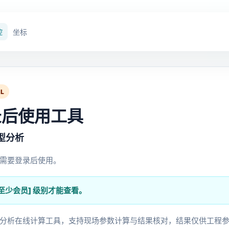
控
坐标
OL
录后使用工具
型分析
需要登录后使用。
[至少会员] 级别才能查看。
分析在线计算工具，支持现场参数计算与结果核对，结果仅供工程