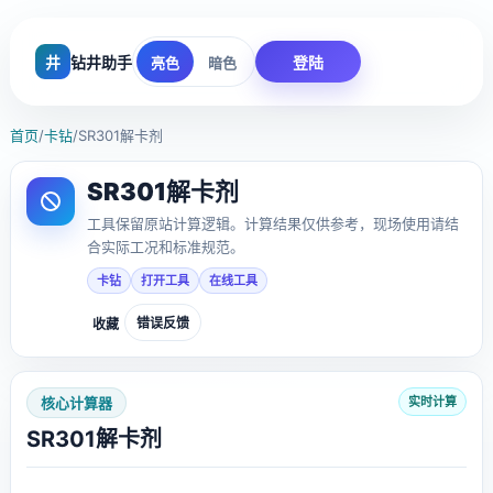
井
钻井助手
登陆
亮色
暗色
首页
/
卡钻
/
SR301解卡剂
SR301解卡剂
工具保留原站计算逻辑。计算结果仅供参考，现场使用请结
合实际工况和标准规范。
卡钻
打开工具
在线工具
错误反馈
收藏
核心计算器
实时计算
SR301解卡剂