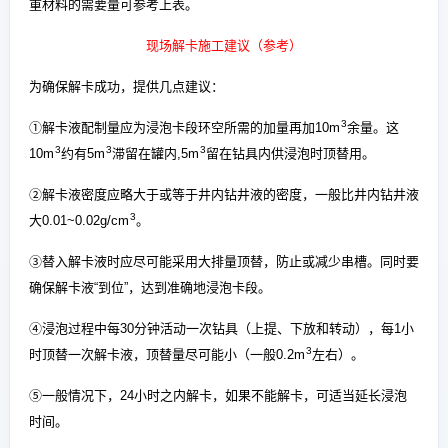
重材料的需要量可参考上表。
现场解卡施工建议（参考）
为确保解卡成功，提供几点建议：
3
①解卡液配制量应为浸泡卡段环空所需的加量再加10m
余量。这
3
3
3
10m
约有5m
滞留在罐内,5m
留在钻具内供浸泡时顶替用。
②解卡液密度应略大于或等于井内钻井液的密度，一般比井内钻井液
3
大0.01~0.02g/cm
。
③替入解卡液时应尽可能采用大排量顶替，防止或减少串槽。同时要
确保解卡液“到位”，达到准确地浸泡卡段。
④浸泡过程中每30分钟活动一次钻具（上提、下放和转动），每1小
3
时顶替一次解卡液，顶替量尽可能小（一般0.2m
左右）。
⑤一般情况下，24小时之内解卡，如果不能解卡，可适当延长浸泡
时间。