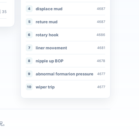
displace mud
4
4687
 35
reture mud
5
4687
rotary hook
6
4686
liner movement
7
4681
nipple up BOP
8
4678
abnormal formarion pressure
9
4677
wiper trip
10
4677
况。