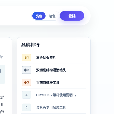
登陆
亮色
暗色
品牌排行
☆
♛
1
复合钻头照片
◆
2
双切削结构浸渍钻头
用
●
3
百施特螺杆工具
4
HRY5L197螺杆使用说明书
抗盐
，用
5
套管头专用吊装工具
油气