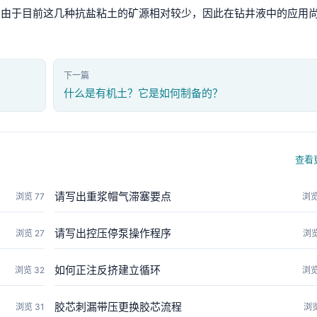
，由于目前这几种抗盐粘土的矿源相对较少，因此在钻井液中的应用
下一篇
什么是有机土？它是如何制备的？
查看
请写出重浆帽气滞塞要点
浏览 77
浏览
请写出控压停泵操作程序
浏览 27
浏览
如何正注反挤建立循环
浏览 32
浏览
胶芯刺漏带压更换胶芯流程
浏览 31
浏览