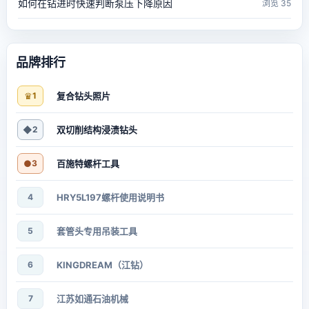
如何在钻进时快速判断泵压下降原因
浏览 35
品牌排行
♛
1
复合钻头照片
◆
2
双切削结构浸渍钻头
●
3
百施特螺杆工具
4
HRY5L197螺杆使用说明书
5
套管头专用吊装工具
6
KINGDREAM（江钻）
7
江苏如通石油机械