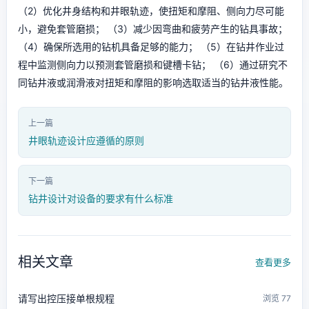
（2）优化井身结构和井眼轨迹，使扭矩和摩阻、侧向力尽可能
小，避免套管磨损； （3）减少因弯曲和疲劳产生的钻具事故；
（4）确保所选用的钻机具备足够的能力； （5）在钻井作业过
程中监测侧向力以预测套管磨损和键槽卡钻； （6）通过研究不
同钻井液或润滑液对扭矩和摩阻的影响选取适当的钻井液性能。
上一篇
井眼轨迹设计应遵循的原则
下一篇
钻井设计对设备的要求有什么标准
相关文章
查看更多
请写出控压接单根规程
浏览 77