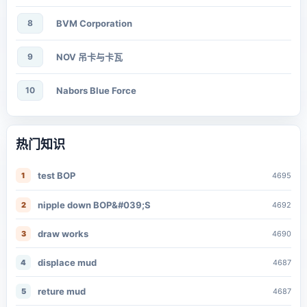
8
BVM Corporation
9
NOV 吊卡与卡瓦
10
Nabors Blue Force
热门知识
test BOP
1
4695
nipple down BOP&#039;S
2
4692
draw works
3
4690
displace mud
4
4687
reture mud
5
4687