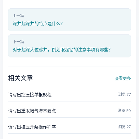
上一篇
深井超深井的特点是什么?
下一篇
对于超深大位移井，倒划眼起钻的注意事项有哪些？
相关文章
查看更多
请写出控压接单根规程
浏览 77
请写出重浆帽气滞塞要点
浏览 50
请写出控压开泵操作程序
浏览 27