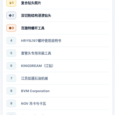
♛
1
复合钻头照片
◆
2
双切削结构浸渍钻头
●
3
百施特螺杆工具
4
HRY5L197螺杆使用说明书
5
套管头专用吊装工具
6
KINGDREAM（江钻）
7
江苏如通石油机械
8
BVM Corporation
9
NOV 吊卡与卡瓦