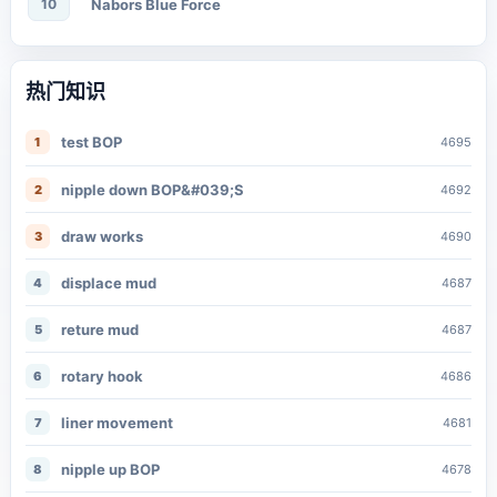
10
Nabors Blue Force
热门知识
test BOP
1
4695
nipple down BOP&#039;S
2
4692
draw works
3
4690
displace mud
4
4687
reture mud
5
4687
rotary hook
6
4686
liner movement
7
4681
nipple up BOP
8
4678