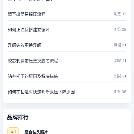
请写出简易控压流程
浏览 32
如何正注反挤建立循环
浏览 35
浮阀失效更换浮阀
浏览 31
胶芯刺漏带压更换胶芯流程
浏览 21
钻井托压的原因及解决措施
浏览 61
如何在钻进时快速判断泵压下降原因
浏览 35
品牌排行
♛
1
复合钻头照片