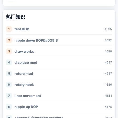
热门知识
test BOP
1
4695
nipple down BOP&#039;S
2
4692
draw works
3
4690
displace mud
4
4687
reture mud
5
4687
rotary hook
6
4686
liner movement
7
4681
nipple up BOP
8
4678
abnormal formarion pressure
9
4677