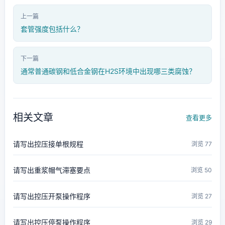
上一篇
套管强度包括什么？
下一篇
通常普通碳钢和低合金钢在H2S环境中出现哪三类腐蚀？
相关文章
查看更多
请写出控压接单根规程
浏览 77
请写出重浆帽气滞塞要点
浏览 50
请写出控压开泵操作程序
浏览 27
请写出控压停泵操作程序
浏览 29