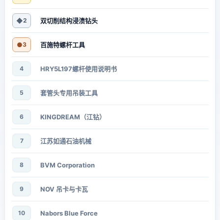
◆
2
双切削结构浸渍钻头
●
3
百施特螺杆工具
4
HRY5L197螺杆使用说明书
5
套管头专用吊装工具
6
KINGDREAM（江钻）
7
江苏如通石油机械
8
BVM Corporation
9
NOV 吊卡与卡瓦
10
Nabors Blue Force