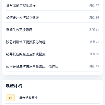
请写出简易控压流程
浏览 32
如何正注反挤建立循环
浏览 35
浮阀失效更换浮阀
浏览 31
胶芯刺漏带压更换胶芯流程
浏览 21
钻井托压的原因及解决措施
浏览 61
如何在钻进时快速判断泵压下降原因
浏览 35
品牌排行
♛
1
复合钻头照片