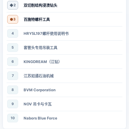
◆
2
双切削结构浸渍钻头
●
3
百施特螺杆工具
4
HRY5L197螺杆使用说明书
5
套管头专用吊装工具
6
KINGDREAM（江钻）
7
江苏如通石油机械
8
BVM Corporation
9
NOV 吊卡与卡瓦
10
Nabors Blue Force