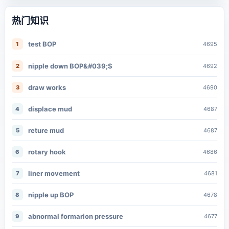
热门知识
test BOP
1
4695
nipple down BOP&#039;S
2
4692
draw works
3
4690
displace mud
4
4687
reture mud
5
4687
rotary hook
6
4686
liner movement
7
4681
nipple up BOP
8
4678
abnormal formarion pressure
9
4677