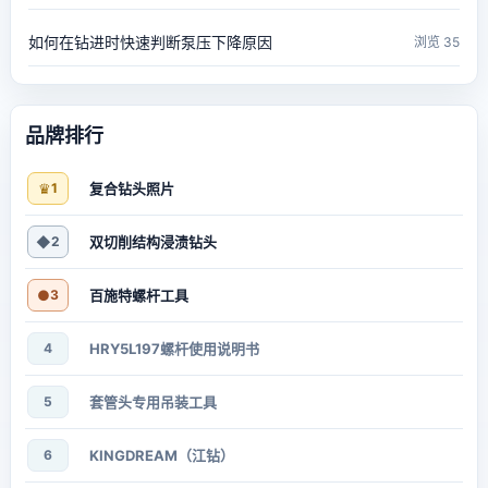
如何在钻进时快速判断泵压下降原因
浏览 35
品牌排行
♛
1
复合钻头照片
◆
2
双切削结构浸渍钻头
●
3
百施特螺杆工具
4
HRY5L197螺杆使用说明书
5
套管头专用吊装工具
6
KINGDREAM（江钻）