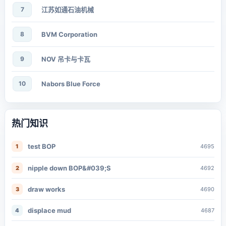
7
江苏如通石油机械
8
BVM Corporation
9
NOV 吊卡与卡瓦
10
Nabors Blue Force
热门知识
test BOP
1
4695
nipple down BOP&#039;S
2
4692
draw works
3
4690
displace mud
4
4687