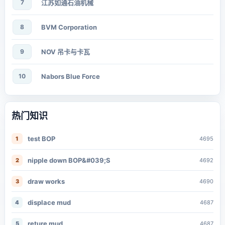
7
江苏如通石油机械
8
BVM Corporation
9
NOV 吊卡与卡瓦
10
Nabors Blue Force
热门知识
test BOP
1
4695
nipple down BOP&#039;S
2
4692
draw works
3
4690
displace mud
4
4687
reture mud
5
4687