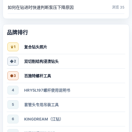
如何在钻进时快速判断泵压下降原因
浏览 35
品牌排行
♛
1
复合钻头照片
◆
2
双切削结构浸渍钻头
●
3
百施特螺杆工具
4
HRY5L197螺杆使用说明书
5
套管头专用吊装工具
6
KINGDREAM（江钻）