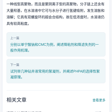
一种线型高聚物，而且是聚阴离子型的高聚物，分子链上还含有
大量羟基，在水溶液中它可与水分子进行氢键吸附，发生溶胀和
溶解；它具有双螺旋环的超会合结构，故在低浓度时，水溶液仍
具有较高粘度。
上一篇
分别以单宁酸钠和CMC为例，阐述降粘剂和降滤失剂的一
般作用机理。
下一篇
试列举几种钻井液常用的絮凝剂，并阐述PHPA的选择性絮
凝原理。
相关文章
查看更多