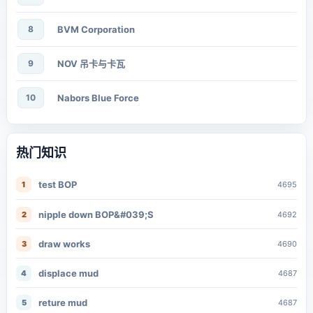
8
BVM Corporation
9
NOV 吊卡与卡瓦
10
Nabors Blue Force
热门知识
test BOP
1
4695
nipple down BOP&#039;S
2
4692
draw works
3
4690
displace mud
4
4687
reture mud
5
4687