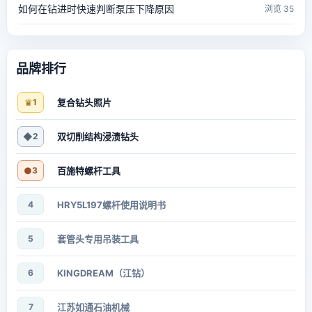
如何在钻进时快速判断泵压下降原因
浏览 35
品牌排行
♛
1
复合钻头照片
◆
2
双切削结构浸渍钻头
●
3
百施特螺杆工具
4
HRY5L197螺杆使用说明书
5
套管头专用吊装工具
6
KINGDREAM（江钻）
7
江苏如通石油机械