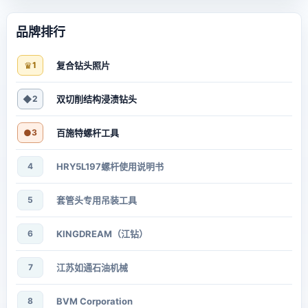
品牌排行
♛
1
复合钻头照片
◆
2
双切削结构浸渍钻头
●
3
百施特螺杆工具
4
HRY5L197螺杆使用说明书
5
套管头专用吊装工具
6
KINGDREAM（江钻）
7
江苏如通石油机械
8
BVM Corporation