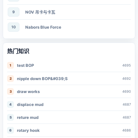
9
NOV 吊卡与卡瓦
10
Nabors Blue Force
热门知识
test BOP
1
4695
nipple down BOP&#039;S
2
4692
draw works
3
4690
displace mud
4
4687
reture mud
5
4687
rotary hook
6
4686