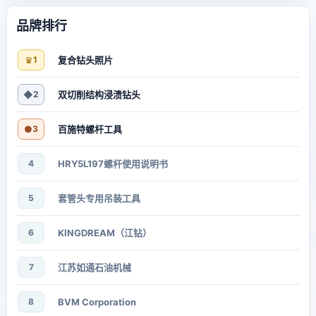
品牌排行
♛
1
复合钻头照片
◆
2
双切削结构浸渍钻头
●
3
百施特螺杆工具
4
HRY5L197螺杆使用说明书
5
套管头专用吊装工具
6
KINGDREAM（江钻）
7
江苏如通石油机械
8
BVM Corporation