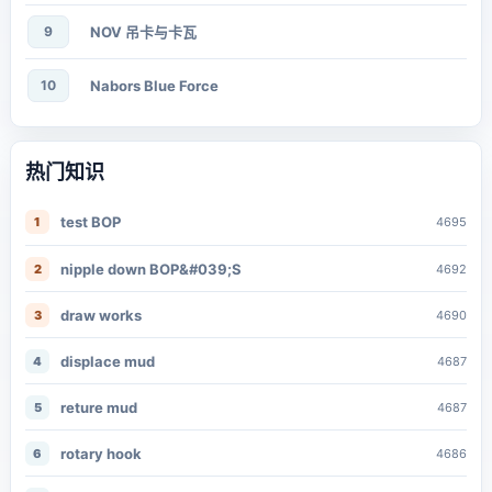
9
NOV 吊卡与卡瓦
10
Nabors Blue Force
热门知识
test BOP
1
4695
nipple down BOP&#039;S
2
4692
draw works
3
4690
displace mud
4
4687
reture mud
5
4687
rotary hook
6
4686