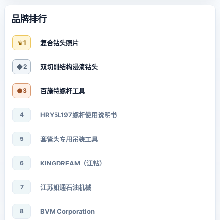
品牌排行
♛
1
复合钻头照片
◆
2
双切削结构浸渍钻头
●
3
百施特螺杆工具
4
HRY5L197螺杆使用说明书
5
套管头专用吊装工具
6
KINGDREAM（江钻）
7
江苏如通石油机械
8
BVM Corporation