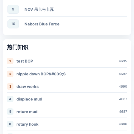
9
NOV 吊卡与卡瓦
10
Nabors Blue Force
热门知识
test BOP
1
4695
nipple down BOP&#039;S
2
4692
draw works
3
4690
displace mud
4
4687
reture mud
5
4687
rotary hook
6
4686