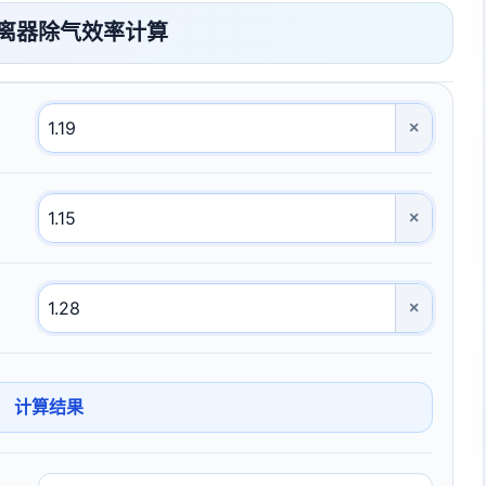
离器除气效率计算
×
×
×
计算结果