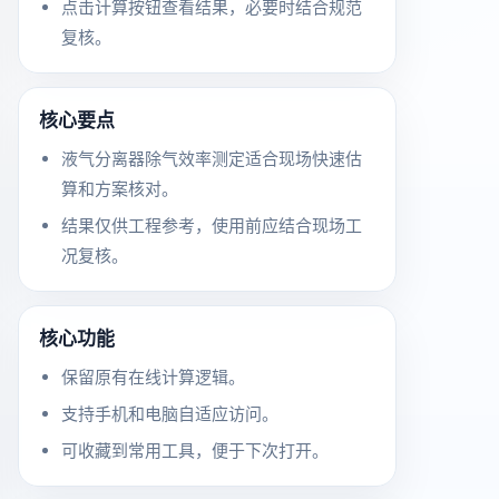
点击计算按钮查看结果，必要时结合规范
复核。
核心要点
液气分离器除气效率测定适合现场快速估
算和方案核对。
结果仅供工程参考，使用前应结合现场工
况复核。
核心功能
保留原有在线计算逻辑。
支持手机和电脑自适应访问。
可收藏到常用工具，便于下次打开。