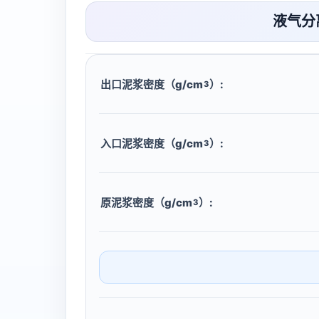
液气分
出口泥浆密度（g/cm
）:
3
入口泥浆密度（g/cm
）:
3
原泥浆密度（g/cm
）:
3