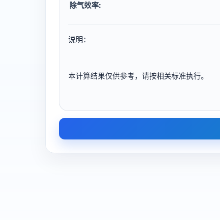
除气效率:
说明：
本计算结果仅供参考，请按相关标准执行。