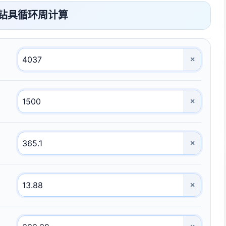
钻具循环周计算
×
×
×
×