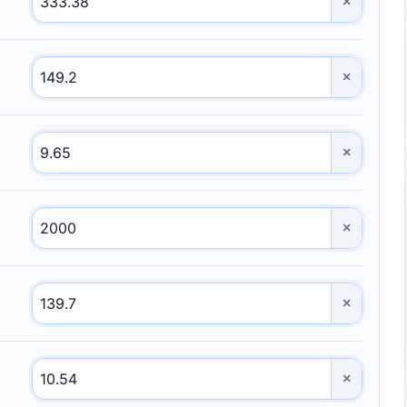
×
×
×
×
×
×