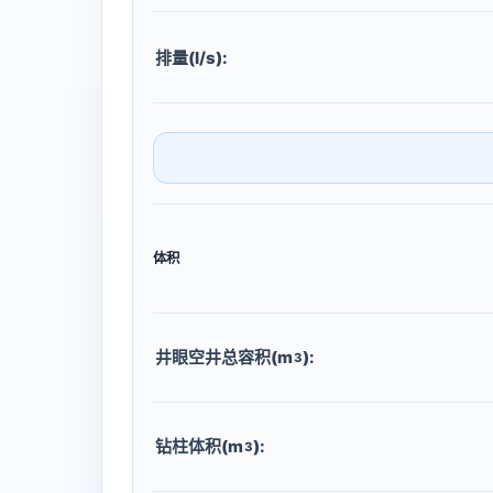
排量(l/s):
体积
井眼空井总容积(m
):
3
钻柱体积(m
):
3