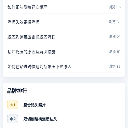
如何正注反挤建立循环
浏览 35
浮阀失效更换浮阀
浏览 31
胶芯刺漏带压更换胶芯流程
浏览 21
钻井托压的原因及解决措施
浏览 61
如何在钻进时快速判断泵压下降原因
浏览 35
品牌排行
♛
1
复合钻头照片
◆
2
双切削结构浸渍钻头