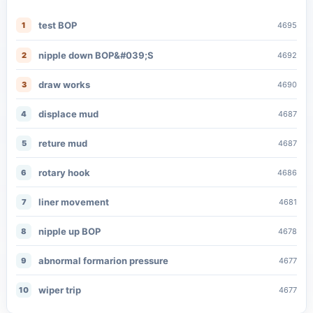
test BOP
1
4695
nipple down BOP&#039;S
2
4692
draw works
3
4690
displace mud
4
4687
reture mud
5
4687
rotary hook
6
4686
liner movement
7
4681
nipple up BOP
8
4678
abnormal formarion pressure
9
4677
wiper trip
10
4677