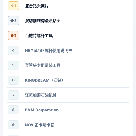
♛
1
复合钻头照片
◆
2
双切削结构浸渍钻头
●
3
百施特螺杆工具
4
HRY5L197螺杆使用说明书
5
套管头专用吊装工具
6
KINGDREAM（江钻）
7
江苏如通石油机械
8
BVM Corporation
9
NOV 吊卡与卡瓦