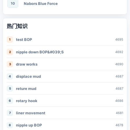
10
Nabors Blue Force
热门知识
test BOP
1
4695
nipple down BOP&#039;S
2
4692
draw works
3
4690
displace mud
4
4687
reture mud
5
4687
rotary hook
6
4686
liner movement
7
4681
nipple up BOP
8
4678